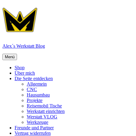
Zum
Inhalt
springen
Alex´s Werkstatt Blog
Menü
Menü
Shop
Über mich
Die Seite entdecken
Allgemein
CNC
Hausumbau
Projekte
Reisemobil Tische
Werkstatt einrichten
Werstatt VLOG
Werkzeuge
Freunde und Partner
Vertrag widerrufen