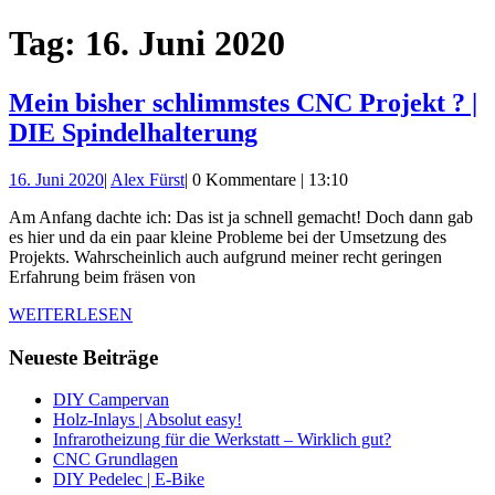
Schließen-
Tag:
16. Juni 2020
Button
Mein bisher schlimmstes CNC Projekt ? |
Mein
DIE Spindelhalterung
bisher
16.
Alex
16. Juni 2020
|
Alex Fürst
|
0 Kommentare
|
13:10
schlimmstes
Juni
Fürst
CNC
Am Anfang dachte ich: Das ist ja schnell gemacht! Doch dann gab
2020
es hier und da ein paar kleine Probleme bei der Umsetzung des
Projekt
Projekts. Wahrscheinlich auch aufgrund meiner recht geringen
?
Erfahrung beim fräsen von
|
WEITERLESEN
WEITERLESEN
DIE
Neueste Beiträge
Spindelhalterung
DIY Campervan
Holz-Inlays | Absolut easy!
Infrarotheizung für die Werkstatt – Wirklich gut?
CNC Grundlagen
DIY Pedelec | E-Bike