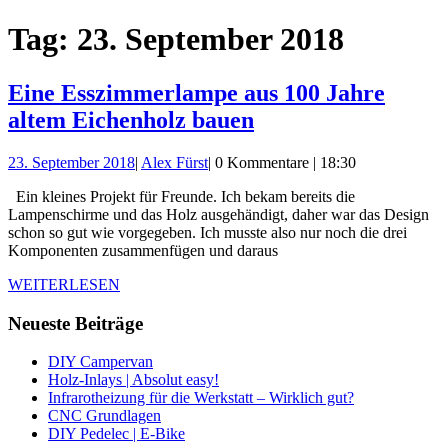
Schließen-
Tag:
23. September 2018
Button
Eine Esszimmerlampe aus 100 Jahre
Eine
altem Eichenholz bauen
Esszimmerlampe
23.
Alex
23. September 2018
|
Alex Fürst
|
0 Kommentare
|
18:30
aus
September
Fürst
100
Ein kleines Projekt für Freunde. Ich bekam bereits die
2018
Lampenschirme und das Holz ausgehändigt, daher war das Design
Jahre
schon so gut wie vorgegeben. Ich musste also nur noch die drei
altem
Komponenten zusammenfügen und daraus
Eichenholz
WEITERLESEN
WEITERLESEN
bauen
Neueste Beiträge
DIY Campervan
Holz-Inlays | Absolut easy!
Infrarotheizung für die Werkstatt – Wirklich gut?
CNC Grundlagen
DIY Pedelec | E-Bike