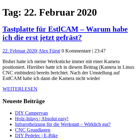
Schließen-
Tag:
22. Februar 2020
Button
Tastplatte für EstlCAM – Warum habe
Tastplatte
ich die erst jetzt gefräst?
für
22.
Alex
22. Februar 2020
|
Alex Fürst
|
0 Kommentare
|
23:47
EstlCAM
Februar
Fürst
–
Bisher hatte ich meine Werkstücke immer mit einer Kamera
2020
positioniert. Hierüber hatte ich in diesem Beitrag (Kamera in Linux
Warum
CNC einbinden) bereits berichtet. Nach der Umstellung auf
habe
EstlCAM habe ich dann die Kamera nicht wieder
ich
WEITERLESEN
WEITERLESEN
die
Neueste Beiträge
erst
jetzt
DIY Campervan
Holz-Inlays | Absolut easy!
gefräst?
Infrarotheizung für die Werkstatt – Wirklich gut?
CNC Grundlagen
DIY Pedelec | E-Bike