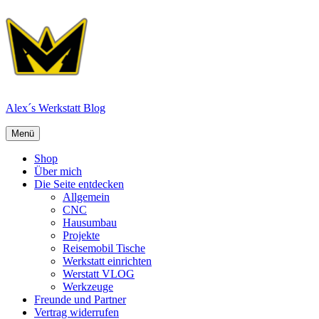
Zum
Inhalt
springen
Alex´s Werkstatt Blog
Menü
Menü
Shop
Über mich
Die Seite entdecken
Allgemein
CNC
Hausumbau
Projekte
Reisemobil Tische
Werkstatt einrichten
Werstatt VLOG
Werkzeuge
Freunde und Partner
Vertrag widerrufen