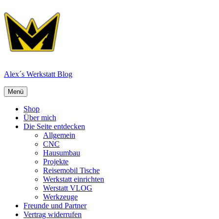
Zum
Inhalt
springen
Alex´s Werkstatt Blog
Menü
Menü
Shop
Über mich
Die Seite entdecken
Allgemein
CNC
Hausumbau
Projekte
Reisemobil Tische
Werkstatt einrichten
Werstatt VLOG
Werkzeuge
Freunde und Partner
Vertrag widerrufen