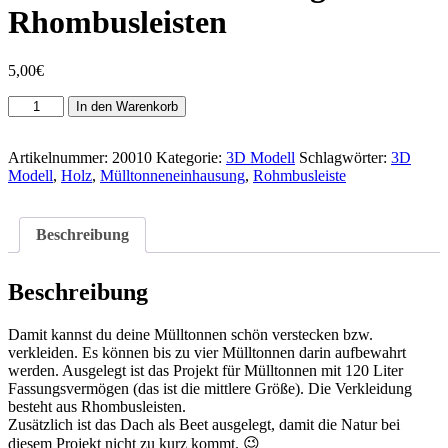
Rhombusleisten
5,00
€
Mülltonneneinhausung
In den Warenkorb
aus
Rhombusleisten
Menge
Artikelnummer:
20010
Kategorie:
3D Modell
Schlagwörter:
3D
Modell
,
Holz
,
Mülltonneneinhausung
,
Rohmbusleiste
Beschreibung
Beschreibung
Damit kannst du deine Mülltonnen schön verstecken bzw.
verkleiden. Es können bis zu vier Mülltonnen darin aufbewahrt
werden. Ausgelegt ist das Projekt für Mülltonnen mit 120 Liter
Fassungsvermögen (das ist die mittlere Größe). Die Verkleidung
besteht aus Rhombusleisten.
Zusätzlich ist das Dach als Beet ausgelegt, damit die Natur bei
diesem Projekt nicht zu kurz kommt. 😉