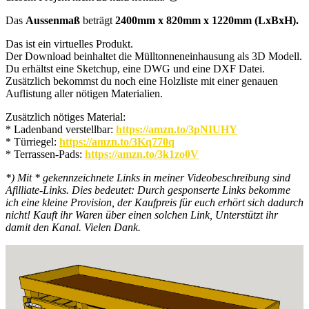
Das
Aussenmaß
beträgt
2400mm x 820mm x 1220mm (LxBxH).
Das ist ein virtuelles Produkt.
Der Download beinhaltet die Mülltonneneinhausung als 3D Modell.
Du erhältst eine Sketchup, eine DWG und eine DXF Datei.
Zusätzlich bekommst du noch eine Holzliste mit einer genauen
Auflistung aller nötigen Materialien.
Zusätzlich nötiges Material:
* Ladenband verstellbar:
https://amzn.to/3pNIUHY
* Türriegel:
https://amzn.to/3Kq770q
* Terrassen-Pads:
https://amzn.to/3k1zo0V
*) Mit * gekennzeichnete Links in meiner Videobeschreibung sind
Afilliate-Links. Dies bedeutet: Durch gesponserte Links bekomme
ich eine kleine Provision, der Kaufpreis für euch erhört sich dadurch
nicht! Kauft ihr Waren über einen solchen Link, Unterstützt ihr
damit den Kanal. Vielen Dank.