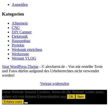
Anmelden
Kategorien
Allgemein
CNC
DIY Camper
Elektronik
Hausumbau
Projekte
Werkstatt einrichten
Werkzeuge
Werstatt VLOG
Sirat WordPress-Theme
- © alexfuerst.de - Von mir erstellte Texte
und Fotos dürfen aufgrund des Urheberrechtes nicht verwendet
werden!
Nach
Vertrag widerrufen
oben
Diese Website benutzt Cookies. Wenn du die Website weiter nutzt,
scrollen
gehen wir von deinem Einverständnis aus.
OK
Nein
Erfahre mehr